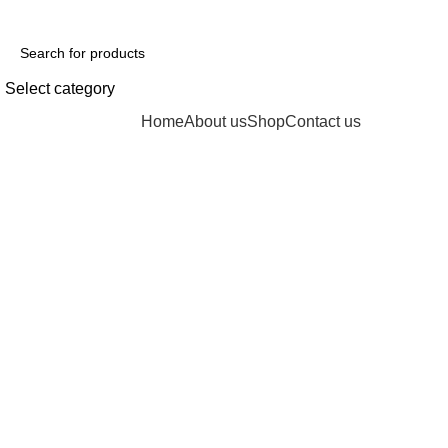
Select category
Browse Categories
Home
About us
Shop
Contact us
-28%
Click to enlarge