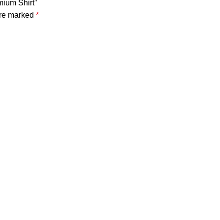
mium Shirt”
are marked
*