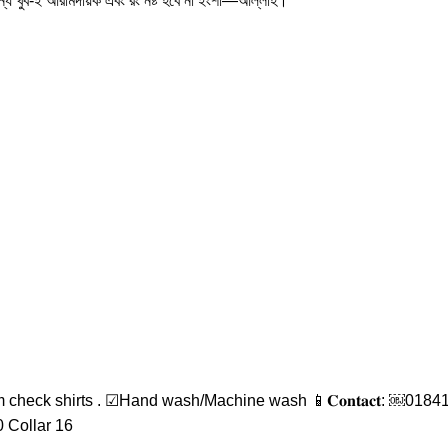
জন্য খুব-ই আরামদায়ক এবং রং নষ্ট হবে না ইংশা—আল্লাহ।
eck shirts . ☑Hand wash/Machine wash 📱𝐂𝐨𝐧𝐭𝐚𝐜𝐭: ￼⁨0184
 Collar 16