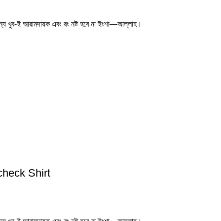
জন্য খুব-ই আরামদায়ক এবং রং নষ্ট হবে না ইংশা—আল্লাহ।
check Shirt