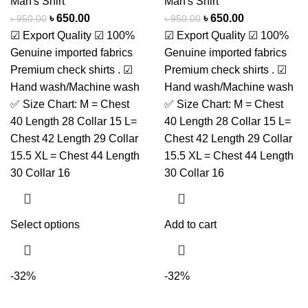
Man's Shirt
Man's Shirt
৳
650.00
৳
650.00
৳
950.00
৳
950.00
☑ Export Quality ☑ 100%
☑ Export Quality ☑ 100%
Genuine imported fabrics
Genuine imported fabrics
Premium check shirts . ☑
Premium check shirts . ☑
Hand wash/Machine wash
Hand wash/Machine wash
✅ Size Chart: M = Chest
✅ Size Chart: M = Chest
40 Length 28 Collar 15 L=
40 Length 28 Collar 15 L=
Chest 42 Length 29 Collar
Chest 42 Length 29 Collar
15.5 XL = Chest 44 Length
15.5 XL = Chest 44 Length
30 Collar 16
30 Collar 16
Select options
Add to cart
-32%
-32%