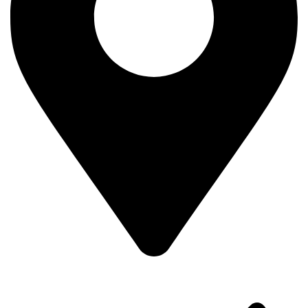
House no 6/1 Darus salam road / south bishil
Road no 4 , 1st floor , Mirpur 1 Dhaka