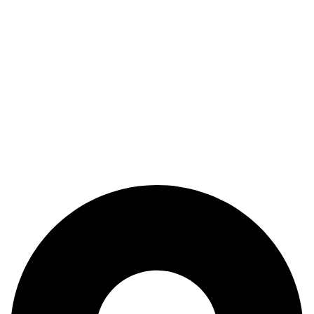
We're equipped with a responsive team to get in touch with
you quickly in case of any queries.
Fastest Delivery with Shortest Lead Time
We strive toward Hassle-Free Delivery with the highest
quality clothing in the market.