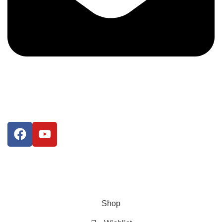
amrinfashionwear@gmail.com
Home
Shop
About Us
Contact Us
© 2023 AMRIN LIFESTYLE. ALL RIGHT RESERVED
Shop