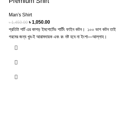
Premium Shirt
Man's Shirt
৳
1,050.00
৳
1,450.00
প্রতিটা শার্ট এর কাপড় ইমপোর্টেড শার্টিং ফাইন কটন। ১০০ ভাগ কটন তাই
গরমের জন্য খুব-ই আরামদায়ক এবং রং নষ্ট হবে না ইংশা—আল্লাহ।
Quality of Highest Standards
With our 2 decades of experience in the field, we provide