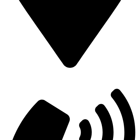
House no 6/1 Darus salam road / south bishil
Road no 4 , 1st floor , Mirpur 1 Dhaka