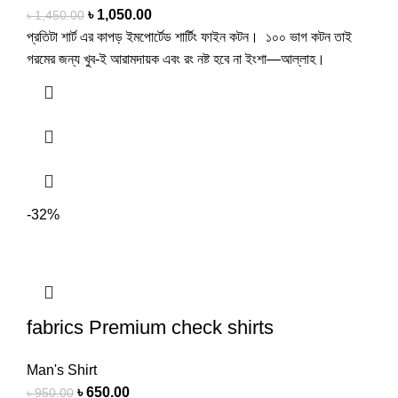
৳
1,050.00
৳
1,450.00
প্রতিটা শার্ট এর কাপড় ইমপোর্টেড শার্টিং ফাইন কটন। ১০০ ভাগ কটন তাই
গরমের জন্য খুব-ই আরামদায়ক এবং রং নষ্ট হবে না ইংশা—আল্লাহ।
-32%
fabrics Premium check shirts
Man's Shirt
৳
650.00
৳
950.00