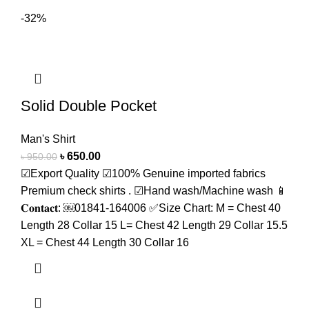
-32%
Solid Double Pocket
Man's Shirt
৳
650.00
৳
950.00
☑Export Quality ☑100% Genuine imported fabrics
Premium check shirts . ☑Hand wash/Machine wash 📱
𝐂𝐨𝐧𝐭𝐚𝐜𝐭: ￼⁨01841-164006⁩ ✅Size Chart: M = Chest 40
Length 28 Collar 15 L= Chest 42 Length 29 Collar 15.5
XL = Chest 44 Length 30 Collar 16